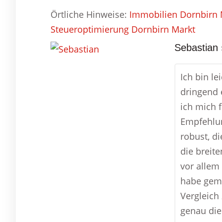
Örtliche Hinweise:
Immobilien Dornbirn 
Steueroptimierung Dornbirn Markt
Sebastian
Ich bin l
dringend 
ich mich 
Empfehlun
robust, d
die breit
vor allem
habe geme
Vergleich
genau die