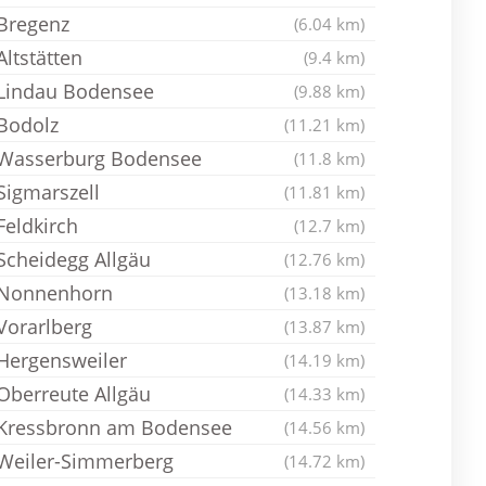
Bregenz
(6.04 km)
Altstätten
(9.4 km)
Lindau Bodensee
(9.88 km)
Bodolz
(11.21 km)
Wasserburg Bodensee
(11.8 km)
Sigmarszell
(11.81 km)
Feldkirch
(12.7 km)
Scheidegg Allgäu
(12.76 km)
Nonnenhorn
(13.18 km)
Vorarlberg
(13.87 km)
Hergensweiler
(14.19 km)
Oberreute Allgäu
(14.33 km)
Kressbronn am Bodensee
(14.56 km)
Weiler-Simmerberg
(14.72 km)