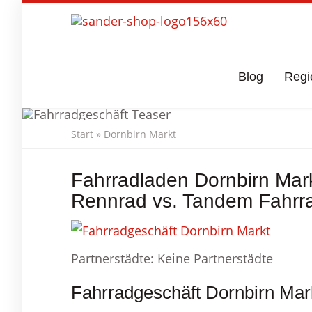
Skip
to
main
content
Blog
Regi
Start
»
Dornbirn Markt
Fahrradgesch
Fahrradladen Dornbirn Mark
Rennrad vs. Tandem Fahrr
Partnerstädte: Keine Partnerstädte
Fahrradgeschäft Dornbirn Mark