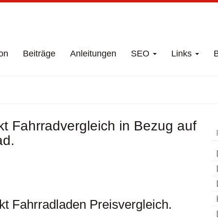
on
Beiträge
Anleitungen
SEO
Links
B
äft
Dornbirn Markt
t Fahrradvergleich in Bezug auf
ad.
t Fahrradladen Preisvergleich.