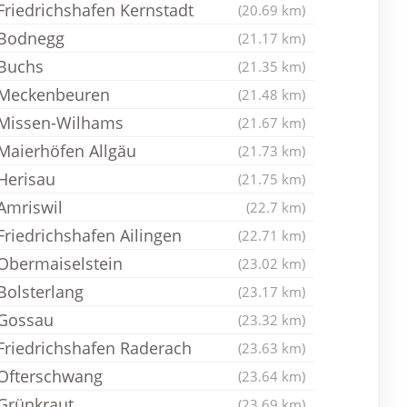
Friedrichshafen Kernstadt
(20.69 km)
Bodnegg
(21.17 km)
Buchs
(21.35 km)
Meckenbeuren
(21.48 km)
Missen-Wilhams
(21.67 km)
Maierhöfen Allgäu
(21.73 km)
Herisau
(21.75 km)
Amriswil
(22.7 km)
Friedrichshafen Ailingen
(22.71 km)
Obermaiselstein
(23.02 km)
Bolsterlang
(23.17 km)
Gossau
(23.32 km)
Friedrichshafen Raderach
(23.63 km)
Ofterschwang
(23.64 km)
Grünkraut
(23.69 km)