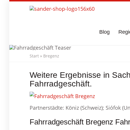
Skip
to
main
content
Blog
Regi
Start
»
Bregenz
Fahrradge
Weitere Ergebnisse in Sac
Fahrradgeschäft.
Partnerstädte: Köniz (Schweiz); Siófok (Un
Fahrradgeschäft Bregenz Fahr