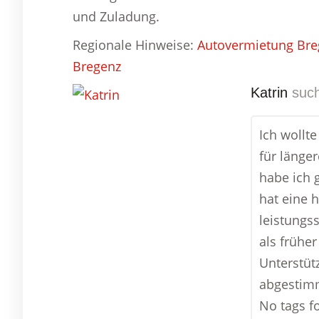
und Zuladung.
Regionale Hinweise:
Autovermietung Bre
Bregenz
Katrin
such
Ich wollte
für länge
habe ich 
hat eine 
leistungss
als früher
Unterstüt
abgestimm
No tags fo