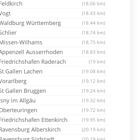
Feldkirch
(18.06 km)
Vogt
(18.43 km)
Waldburg Württemberg
(18.44 km)
Schlier
(18.74 km)
Missen-Wilhams
(18.75 km)
Appenzell Ausserrhoden
(18.83 km)
Friedrichshafen Raderach
(19 km)
St Gallen Lachen
(19.08 km)
Vorarlberg
(19.12 km)
St Gallen Bruggen
(19.24 km)
Isny im Allgäu
(19.32 km)
Oberteuringen
(19.72 km)
Friedrichshafen Ettenkirch
(19.95 km)
Ravensburg Alberskirch
(20.19 km)
Ravensburg Südstadt
(20.19 km)