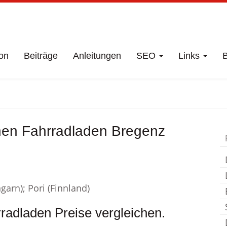
on
Beiträge
Anleitungen
SEO
Links
B
schäft
Bregenz
Fa
hen Fahrradladen Bregenz
garn); Pori (Finnland)
radladen Preise vergleichen.