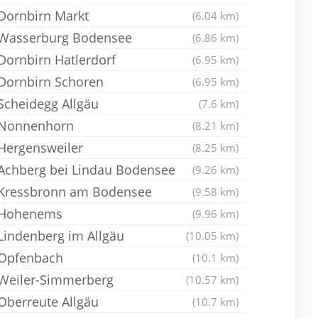
Dornbirn Markt
(6.04 km)
Wasserburg Bodensee
(6.86 km)
Dornbirn Hatlerdorf
(6.95 km)
Dornbirn Schoren
(6.95 km)
Scheidegg Allgäu
(7.6 km)
Nonnenhorn
(8.21 km)
Hergensweiler
(8.25 km)
Achberg bei Lindau Bodensee
(9.26 km)
Kressbronn am Bodensee
(9.58 km)
Hohenems
(9.96 km)
Lindenberg im Allgäu
(10.05 km)
Opfenbach
(10.1 km)
Weiler-Simmerberg
(10.57 km)
Oberreute Allgäu
(10.7 km)