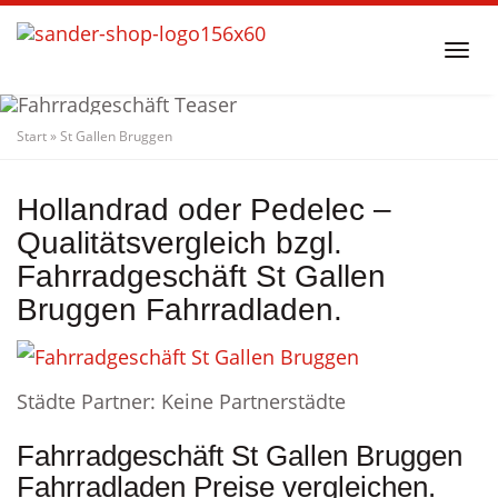
Skip
to
Togg
main
navi
content
Start
»
St Gallen Bruggen
Fahrradgeschäft
St Gallen Bruggen
Fahrradladen
Hollandrad oder Pedelec –
Qualitätsvergleich bzgl.
Fahrradgeschäft St Gallen
Bruggen Fahrradladen.
Städte Partner: Keine Partnerstädte
Fahrradgeschäft St Gallen Bruggen
Fahrradladen Preise vergleichen.