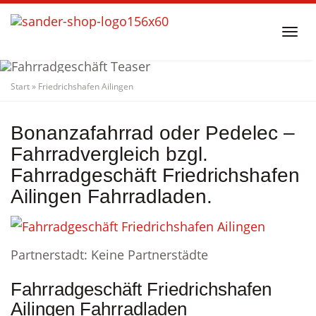
Skip
to
Togg
main
navi
content
Start
»
Friedrichshafen Ailingen
Fahrradgeschäft
Friedrichshafen Ailingen
Fahrradladen
Bonanzafahrrad oder Pedelec –
Fahrradvergleich bzgl.
Fahrradgeschäft Friedrichshafen
Ailingen Fahrradladen.
Partnerstadt: Keine Partnerstädte
Fahrradgeschäft Friedrichshafen
Ailingen Fahrradladen