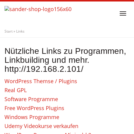
Skip
to
Togg
main
navi
content
Start
»
Links
Nützliche Links zu Programmen,
Linkbuilding und mehr.
http://192.168.2.101/
WordPress Themse / Plugins
Real GPL
Software Programme
Free WordPress Plugins
Windows Programme
Udemy Videokurse verkaufen