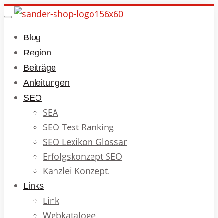
Skip
Toggle
to
navigation
Blog
main
Region
content
Beiträge
Anleitungen
SEO
SEA
SEO Test Ranking
SEO Lexikon Glossar
Erfolgskonzept SEO
Kanzlei Konzept.
Links
Link
Webkataloge