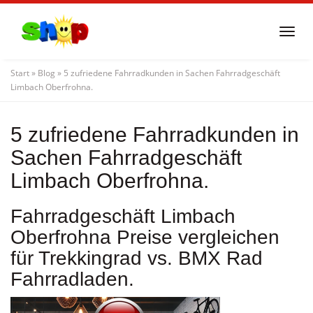
Skip
to
Togg
main
navi
content
Start
»
Blog
»
5 zufriedene Fahrradkunden in Sachen Fahrradgeschäft
Limbach Oberfrohna.
5 zufriedene Fahrradkunden in
Sachen Fahrradgeschäft
Limbach Oberfrohna.
Fahrradgeschäft Limbach
Oberfrohna Preise vergleichen
für Trekkingrad vs. BMX Rad
Fahrradladen.