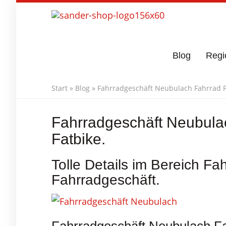
Skip
to
main
content
Blog
Regi
Start
»
Blog
»
Fahrradgeschäft Neubulach Fahrrad Pr
Fahrradgeschäft Neubulac
Fatbike.
Tolle Details im Bereich F
Fahrradgeschäft.