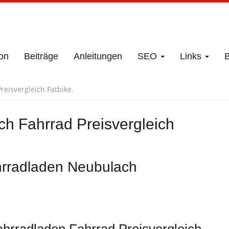
on
Beiträge
Anleitungen
SEO
Links
B
eisvergleich Fatbike.
h Fahrrad Preisvergleich
ahrradladen Neubulach