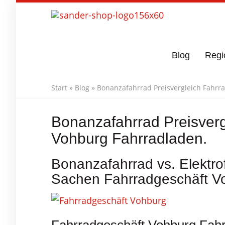
Skip
to
main
content
Blog
Regi
Start
»
Blog
»
Bonanzafahrrad Preisvergleich Fahrr
Bonanzafahrrad Preisverg
Vohburg Fahrradladen.
Bonanzafahrrad vs. Elektrof
Sachen Fahrradgeschäft V