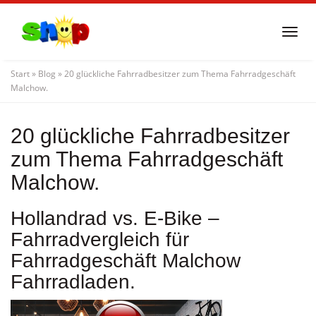
Skip
to
Togg
main
navi
content
Start
»
Blog
»
20 glückliche Fahrradbesitzer zum Thema Fahrradgeschäft
Malchow.
20 glückliche Fahrradbesitzer
zum Thema Fahrradgeschäft
Malchow.
Hollandrad vs. E-Bike –
Fahrradvergleich für
Fahrradgeschäft Malchow
Fahrradladen.