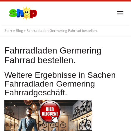
Skip
to
Togg
main
navi
content
Start
»
Blog
»
Fahrradladen Germering Fahrrad bestellen.
Fahrradladen Germering
Fahrrad bestellen.
Weitere Ergebnisse in Sachen
Fahrradladen Germering
Fahrradgeschäft.