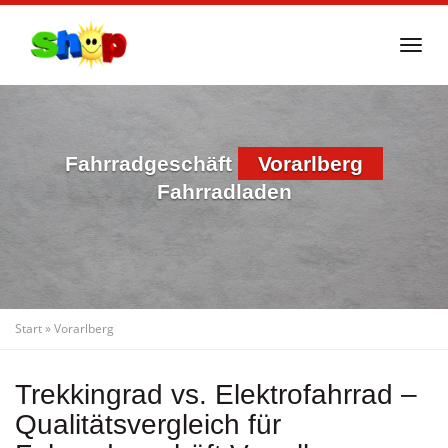
Skip
to
Togg
main
navi
content
Fahrradgeschäft
Vorarlberg
Fahrradladen
Start
»
Vorarlberg
Trekkingrad vs. Elektrofahrrad –
Qualitätsvergleich für