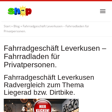
Skip
to
Togg
main
navi
content
Start
»
Blog
»
Fahrradgeschäft Leverkusen – Fahrradladen für
Privatpersonen.
Fahrradgeschäft Leverkusen –
Fahrradladen für
Privatpersonen.
Fahrradgeschäft Leverkusen
Radvergleich zum Thema
Liegerad bzw. Dirtbike.