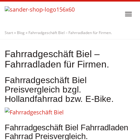
Skip
to
Togg
main
navi
content
Start
»
Blog
»
Fahrradgeschäft Biel – Fahrradladen für Firmen.
Fahrradgeschäft Biel –
Fahrradladen für Firmen.
Fahrradgeschäft Biel
Preisvergleich bzgl.
Hollandfahrrad bzw. E-Bike.
Fahrradgeschäft Biel Fahrradladen
Fahrrad Preisvergleich.