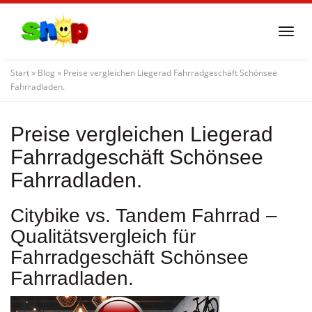
Skip
to
Togg
main
navi
content
Start
»
Blog
»
Preise vergleichen Liegerad Fahrradgeschäft Schönsee
Fahrradladen.
Preise vergleichen Liegerad
Fahrradgeschäft Schönsee
Fahrradladen.
Citybike vs. Tandem Fahrrad –
Qualitätsvergleich für
Fahrradgeschäft Schönsee
Fahrradladen.