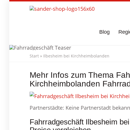
Skip
to
main
content
Blog
Regi
Start
»
Ilbesheim bei Kirchheimbolanden
Fahrradgeschäf
Mehr Infos zum Thema Fahr
Kirchheimbolanden Fahrrad
Partnerstädte: Keine Partnerstadt bekann
Fahrradgeschäft Ilbesheim be