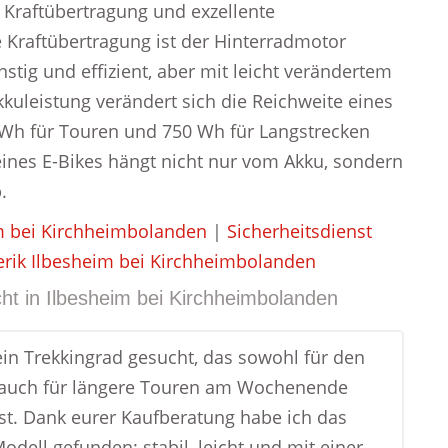
e Kraftübertragung und exzellente
e Kraftübertragung ist der Hinterradmotor
stig und effizient, aber mit leicht verändertem
kkuleistung verändert sich die Reichweite eines
0 Wh für Touren und 750 Wh für Langstrecken
ines E-Bikes hängt nicht nur vom Akku, sondern
.
m bei Kirchheimbolanden
|
Sicherheitsdienst
erik Ilbesheim bei Kirchheimbolanden
ht in
Ilbesheim bei Kirchheimbolanden
ein Trekkingrad gesucht, das sowohl für den
s auch für längere Touren am Wochenende
ist. Dank eurer Kaufberatung habe ich das
odell gefunden: stabil, leicht und mit einer