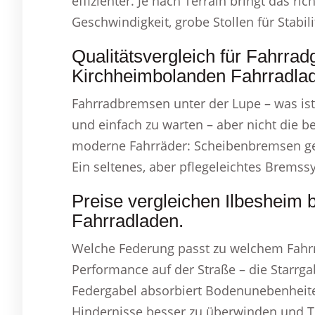
effizienter. Je nach Terrain bringt das rich
Geschwindigkeit, grobe Stollen für Stabili
Qualitätsvergleich für Fahrrad
Kirchheimbolanden Fahrradla
Fahrradbremsen unter der Lupe – was ist 
und einfach zu warten – aber nicht die be
moderne Fahrräder: Scheibenbremsen gew
Ein seltenes, aber pflegeleichtes Brems
Preise vergleichen Ilbesheim 
Fahrradladen.
Welche Federung passt zu welchem Fahr
Performance auf der Straße – die Starrgab
Federgabel absorbiert Bodenunebenheiten 
Hindernisse besser zu überwinden und Tr