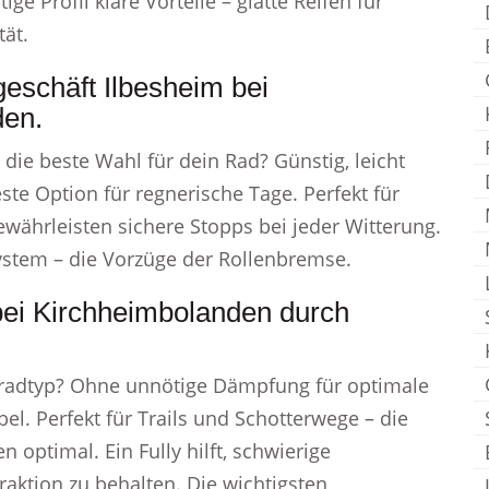
tige Profil klare Vorteile – glatte Reifen für
tät.
geschäft Ilbesheim bei
den.
die beste Wahl für dein Rad? Günstig, leicht
ste Option für regnerische Tage. Perfekt für
ährleisten sichere Stopps bei jeder Witterung.
system – die Vorzüge der Rollenbremse.
bei Kirchheimbolanden durch
radtyp? Ohne unnötige Dämpfung für optimale
el. Perfekt für Trails und Schotterwege – die
optimal. Ein Fully hilft, schwierige
aktion zu behalten. Die wichtigsten