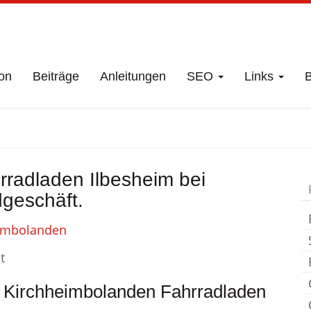
on
Beiträge
Anleitungen
SEO
Links
B
t
Ilbesheim bei Ki
radladen Ilbesheim bei
Fahrradladen
geschäft.
t
i Kirchheimbolanden Fahrradladen