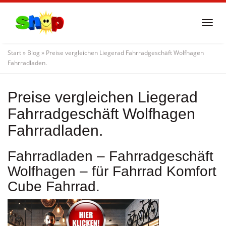
Skip
to
Togg
main
navi
content
Start
»
Blog
»
Preise vergleichen Liegerad Fahrradgeschäft Wolfhagen
Fahrradladen.
Preise vergleichen Liegerad
Fahrradgeschäft Wolfhagen
Fahrradladen.
Fahrradladen – Fahrradgeschäft
Wolfhagen – für Fahrrad Komfort
Cube Fahrrad.