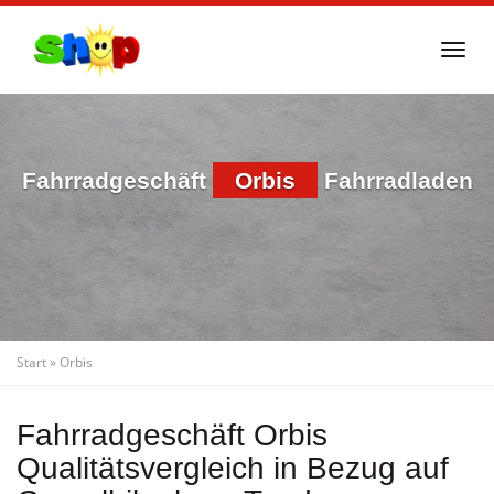
Skip
to
Togg
main
navi
content
Fahrradgeschäft
Orbis
Fahrradladen
Start
»
Orbis
Fahrradgeschäft Orbis
Qualitätsvergleich in Bezug auf