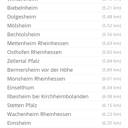
Biebelnheim
(5.21 km)
Dolgesheim
(5.48 km)
Mölsheim
(5.52 km)
Bechtolsheim
(5.56 km)
Mettenheim Rheinhessen
(5.69 km)
Osthofen Rheinhessen
(5.83 km)
Zellertal Pfalz
(5.84 km)
Bermersheim vor der Höhe
(5.89 km)
Monsheim Rheinhessen
(6.01 km)
Einselthum
(6.04 km)
Ilbesheim bei Kirchheimbolanden
(6.08 km)
Stetten Pfalz
(6.15 km)
Wachenheim Rheinhessen
(6.22 km)
Eimsheim
(6.35 km)