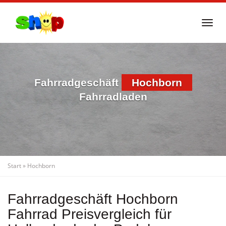
Skip
to
Togg
main
navi
content
Fahrradgeschäft
Hochborn
Fahrradladen
Start
»
Hochborn
Fahrradgeschäft Hochborn
Fahrrad Preisvergleich für