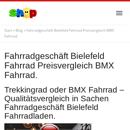
Skip
to
Togg
main
navi
content
Start
»
Blog
»
Fahrradgeschäft Bielefeld Fahrrad Preisvergleich BMX
Fahrrad.
Fahrradgeschäft Bielefeld
Fahrrad Preisvergleich BMX
Fahrrad.
Trekkingrad oder BMX Fahrrad –
Qualitätsvergleich in Sachen
Fahrradgeschäft Bielefeld
Fahrradladen.