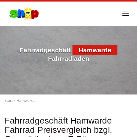
Skip
to
Togg
main
navi
content
Fahrradgeschäft
Hamwarde
Fahrradladen
Start
»
Hamwarde
Fahrradgeschäft Hamwarde
Fahrrad Preisvergleich bzgl.