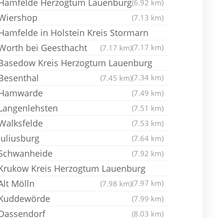
Hamfelde Herzogtum Lauenburg
(6.92 km)
Wiershop
(7.13 km)
Hamfelde in Holstein Kreis Stormarn
Worth bei Geesthacht
(7.17 km)
(7.17 km)
Basedow Kreis Herzogtum Lauenburg
Besenthal
(7.34 km)
(7.45 km)
Hamwarde
(7.49 km)
Langenlehsten
(7.51 km)
Walksfelde
(7.53 km)
Juliusburg
(7.64 km)
Schwanheide
(7.92 km)
Krukow Kreis Herzogtum Lauenburg
Alt Mölln
(7.97 km)
(7.98 km)
Kuddewörde
(7.99 km)
Dassendorf
(8.03 km)