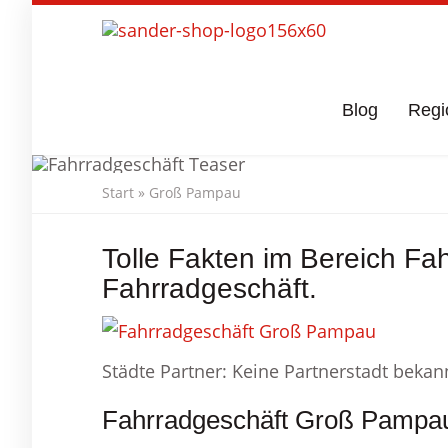
Skip
to
main
content
Blog
Regi
Start
»
Groß Pampau
Fahrradgesc
Tolle Fakten im Bereich F
Fahrradgeschäft.
Städte Partner: Keine Partnerstadt bekan
Fahrradgeschäft Groß Pampau 