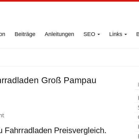
on
Beiträge
Anleitungen
SEO
Links
B
häft
Groß Pampau
ahrradladen Groß Pampau
nt
Fahrradladen Preisvergleich.