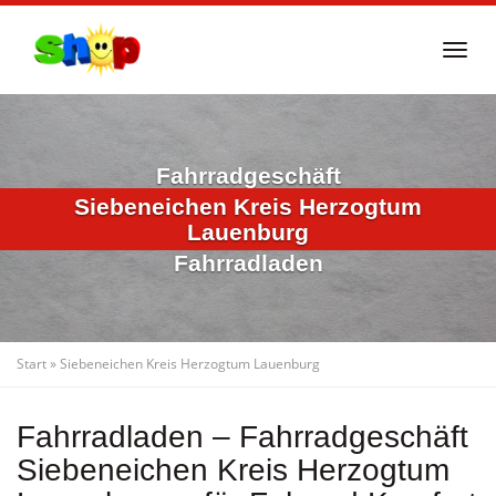
Skip
to
Togg
main
navi
content
Fahrradgeschäft
Siebeneichen Kreis Herzogtum
Lauenburg
Fahrradladen
Start
»
Siebeneichen Kreis Herzogtum Lauenburg
Fahrradladen – Fahrradgeschäft
Siebeneichen Kreis Herzogtum