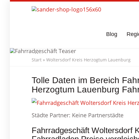
Skip
to
main
content
Blog
Regi
Start
»
Woltersdorf Kreis Herzogtum Lauenburg
Tolle Daten im Bereich Fah
Woltersdo
Herzogtum Lauenburg Fahr
Städte Partner: Keine Partnerstädte
Fahrradgeschäft Woltersdorf 