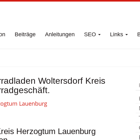
on
Beiträge
Anleitungen
SEO
Links
B
Fahrradgeschäft
rradladen Woltersdorf Kreis
rf Kreis Herzogtum
radgeschäft.
Fahrradladen
Kreis Herzogtum Lauenburg