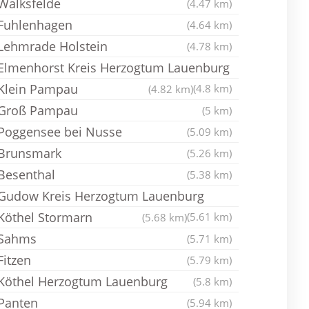
Walksfelde
(4.47 km)
Fuhlenhagen
(4.64 km)
Lehmrade Holstein
(4.78 km)
Elmenhorst Kreis Herzogtum Lauenburg
Klein Pampau
(4.8 km)
(4.82 km)
Groß Pampau
(5 km)
Poggensee bei Nusse
(5.09 km)
Brunsmark
(5.26 km)
Besenthal
(5.38 km)
Gudow Kreis Herzogtum Lauenburg
Köthel Stormarn
(5.61 km)
(5.68 km)
Sahms
(5.71 km)
Fitzen
(5.79 km)
Köthel Herzogtum Lauenburg
(5.8 km)
Panten
(5.94 km)