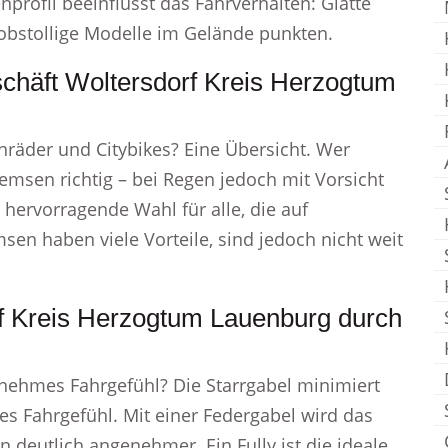
profil beeinflusst das Fahrverhalten: Glatte
robstollige Modelle im Gelände punkten.
schäft Woltersdorf Kreis Herzogtum
räder und Citybikes? Eine Übersicht. Wer
remsen richtig – bei Regen jedoch mit Vorsicht
hervorragende Wahl für alle, die auf
en haben viele Vorteile, sind jedoch nicht weit
rf Kreis Herzogtum Lauenburg durch
enehmes Fahrgefühl? Die Starrgabel minimiert
les Fahrgefühl. Mit einer Federgabel wird das
deutlich angenehmer. Ein Fully ist die ideale