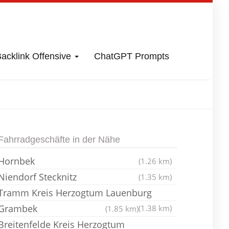
acklink Offensive
ChatGPT Prompts
 Lauenburg
Fahrradgeschäfte in der Nähe
Hornbek
(1.26 km)
Niendorf Stecknitz
(1.35 km)
Tramm Kreis Herzogtum Lauenburg
Grambek
(1.38 km)
(1.85 km)
Breitenfelde Kreis Herzogtum