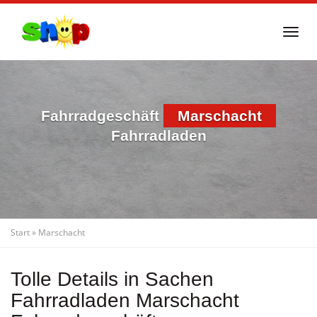
Skip
to
Togg
main
navi
content
Fahrradgeschäft
Marschacht
Fahrradladen
Start
»
Marschacht
Tolle Details in Sachen
Fahrradladen Marschacht