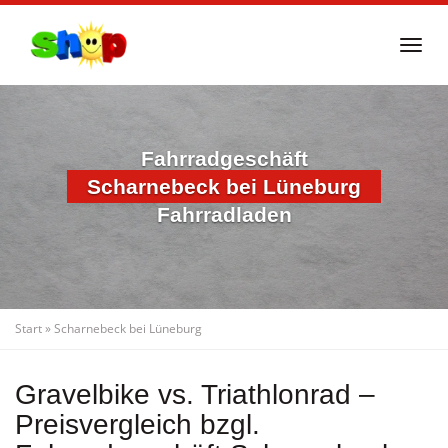
Skip
to
Togg
main
navi
content
Fahrradgeschäft
Scharnebeck bei Lüneburg
Fahrradladen
Start
»
Scharnebeck bei Lüneburg
Gravelbike vs. Triathlonrad –
Preisvergleich bzgl.