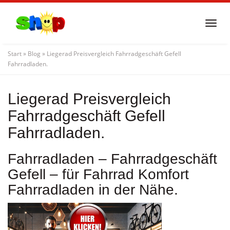
Skip
to
Togg
main
navi
content
Start
»
Blog
»
Liegerad Preisvergleich Fahrradgeschäft Gefell
Fahrradladen.
Liegerad Preisvergleich
Fahrradgeschäft Gefell
Fahrradladen.
Fahrradladen – Fahrradgeschäft
Gefell – für Fahrrad Komfort
Fahrradladen in der Nähe.