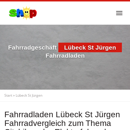
Skip
to
Togg
main
navi
content
Fahrradgeschäft
Lübeck St Jürgen
Fahrradladen
Start
»
Lübeck St Jürgen
Fahrradladen Lübeck St Jürgen
Fahrradvergleich zum Thema