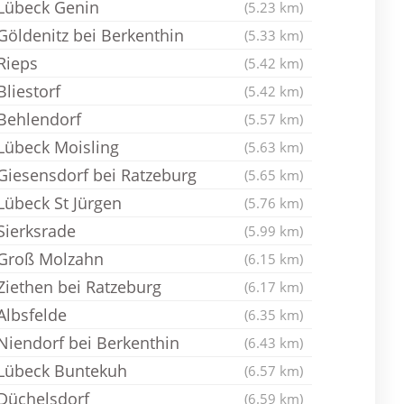
Lübeck Genin
(5.23 km)
Göldenitz bei Berkenthin
(5.33 km)
Rieps
(5.42 km)
Bliestorf
(5.42 km)
Behlendorf
(5.57 km)
Lübeck Moisling
(5.63 km)
Giesensdorf bei Ratzeburg
(5.65 km)
Lübeck St Jürgen
(5.76 km)
Sierksrade
(5.99 km)
Groß Molzahn
(6.15 km)
Ziethen bei Ratzeburg
(6.17 km)
Albsfelde
(6.35 km)
Niendorf bei Berkenthin
(6.43 km)
Lübeck Buntekuh
(6.57 km)
Düchelsdorf
(6.59 km)