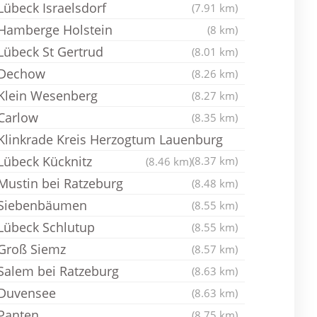
Lübeck Israelsdorf
(7.91 km)
Hamberge Holstein
(8 km)
Lübeck St Gertrud
(8.01 km)
Dechow
(8.26 km)
Klein Wesenberg
(8.27 km)
Carlow
(8.35 km)
Klinkrade Kreis Herzogtum Lauenburg
Lübeck Kücknitz
(8.37 km)
(8.46 km)
Mustin bei Ratzeburg
(8.48 km)
Siebenbäumen
(8.55 km)
Lübeck Schlutup
(8.55 km)
Groß Siemz
(8.57 km)
Salem bei Ratzeburg
(8.63 km)
Duvensee
(8.63 km)
Panten
(8.75 km)