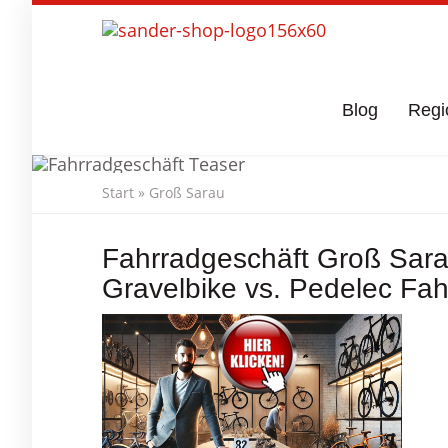
Skip
to
main
content
Blog
Regi
Start
»
Groß Sarau
Fahrradges
Fahrradgeschäft Groß Sarau
Gravelbike vs. Pedelec Fah