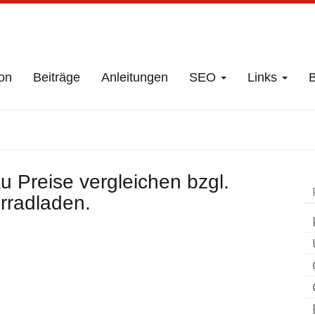
on
Beiträge
Anleitungen
SEO
Links
B
chäft
Groß Sarau
F
 Preise vergleichen bzgl.
rradladen.