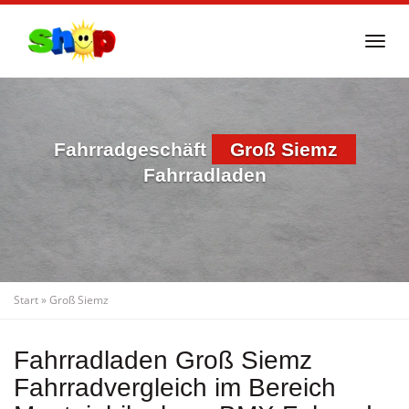
Skip
to
Togg
main
navi
content
Fahrradgeschäft
Groß Siemz
Fahrradladen
Start
»
Groß Siemz
Fahrradladen Groß Siemz
Fahrradvergleich im Bereich