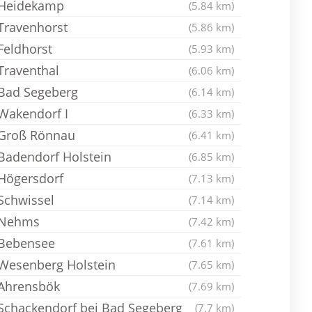
Heidekamp
(5.84 km)
Travenhorst
(5.86 km)
Feldhorst
(5.93 km)
Traventhal
(6.06 km)
Bad Segeberg
(6.14 km)
Wakendorf I
(6.33 km)
Groß Rönnau
(6.41 km)
Badendorf Holstein
(6.85 km)
Högersdorf
(7.13 km)
Schwissel
(7.14 km)
Nehms
(7.42 km)
Bebensee
(7.61 km)
Wesenberg Holstein
(7.65 km)
Ahrensbök
(7.69 km)
Schackendorf bei Bad Segeberg
(7.7 km)