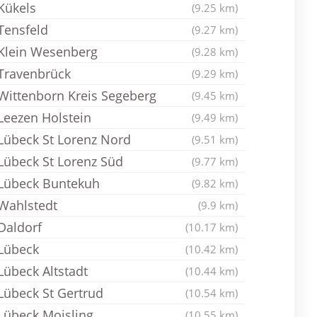
Kükels
(9.25 km)
Tensfeld
(9.27 km)
Klein Wesenberg
(9.28 km)
Travenbrück
(9.29 km)
Wittenborn Kreis Segeberg
(9.45 km)
Leezen Holstein
(9.49 km)
Lübeck St Lorenz Nord
(9.51 km)
Lübeck St Lorenz Süd
(9.77 km)
Lübeck Buntekuh
(9.82 km)
Wahlstedt
(9.9 km)
Daldorf
(10.17 km)
Lübeck
(10.42 km)
Lübeck Altstadt
(10.44 km)
Lübeck St Gertrud
(10.54 km)
Lübeck Moisling
(10.55 km)