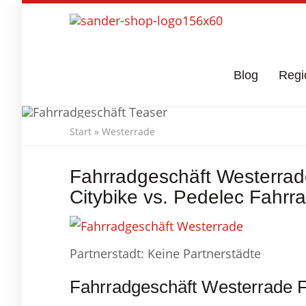
Skip
to
main
content
Blog
Regi
Start
»
Westerrade
Fahrradges
Fahrradgeschäft Westerrad
Citybike vs. Pedelec Fahrr
Partnerstadt: Keine Partnerstädte
Fahrradgeschäft Westerrade F