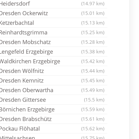
Heidersdorf
(14.97 km)
Dresden Ockerwitz
(15.01 km)
Ketzerbachtal
(15.13 km)
Reinhardtsgrimma
(15.25 km)
Dresden Mobschatz
(15.28 km)
Lengefeld Erzgebirge
(15.38 km)
Waldkirchen Erzgebirge
(15.42 km)
Dresden Wölfnitz
(15.44 km)
Dresden Kemnitz
(15.45 km)
Dresden Oberwartha
(15.49 km)
Dresden Gittersee
(15.5 km)
Börnichen Erzgebirge
(15.59 km)
Dresden Brabschütz
(15.61 km)
Pockau Flöhatal
(15.62 km)
Mittelsachsen
(15.75 km)