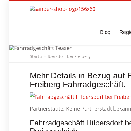
Skip
to
main
content
Blog
Regi
Start
»
Hilbersdorf bei Freiberg
Fahrradges
Mehr Details in Bezug auf F
Freiberg Fahrradgeschäft.
Partnerstädte: Keine Partnerstadt bekann
Fahrradgeschäft Hilbersdorf b