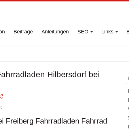
on
Beiträge
Anleitungen
SEO
Links
B
chäft
Hilbersdorf b
ahrradladen Hilbersdorf bei
Fahrradladen
t
ei Freiberg Fahrradladen Fahrrad