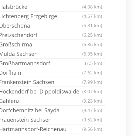
Halsbrücke
(4.08 km)
Lichtenberg Erzgebirge
(4.67 km)
Oberschöna
(5.81 km)
Pretzschendorf
(6.25 km)
Großschirma
(6.86 km)
Mulda Sachsen
(6.95 km)
Großhartmannsdorf
(7.5 km)
Dorfhain
(7.62 km)
Frankenstein Sachsen
(7.99 km)
Höckendorf bei Dippoldiswalde
(8.07 km)
Gahlenz
(9.23 km)
Dorfchemnitz bei Sayda
(9.47 km)
Frauenstein Sachsen
(9.52 km)
Hartmannsdorf-Reichenau
(9.56 km)