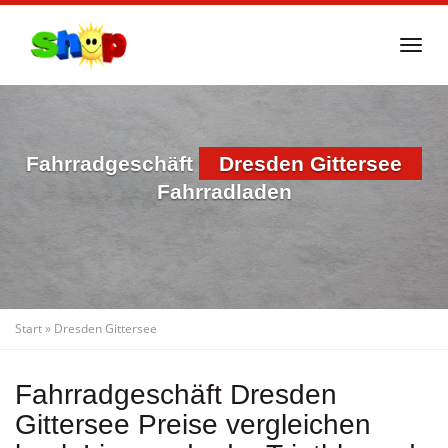
Skip
to
Togg
main
navi
content
Fahrradgeschäft
Dresden Gittersee
Fahrradladen
Start
»
Dresden Gittersee
Fahrradgeschäft Dresden
Gittersee Preise vergleichen