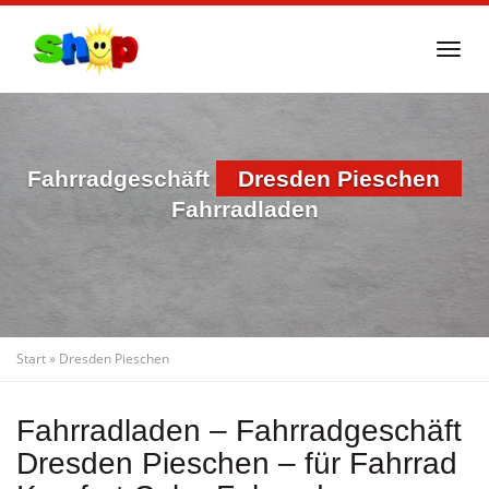
Skip
to
Togg
main
navi
content
Fahrradgeschäft
Dresden Pieschen
Fahrradladen
Start
»
Dresden Pieschen
Fahrradladen – Fahrradgeschäft
Dresden Pieschen – für Fahrrad