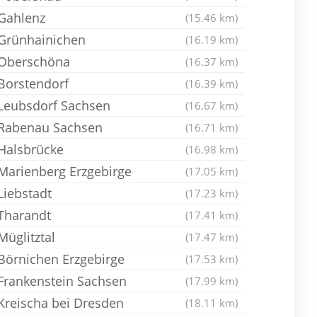
Gahlenz
(15.46 km)
Grünhainichen
(16.19 km)
Oberschöna
(16.37 km)
Borstendorf
(16.39 km)
Leubsdorf Sachsen
(16.67 km)
Rabenau Sachsen
(16.71 km)
Halsbrücke
(16.98 km)
Marienberg Erzgebirge
(17.05 km)
Liebstadt
(17.23 km)
Tharandt
(17.41 km)
Müglitztal
(17.47 km)
Börnichen Erzgebirge
(17.53 km)
Frankenstein Sachsen
(17.99 km)
Kreischa bei Dresden
(18.11 km)