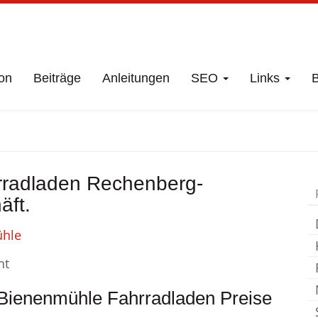
on
Beiträge
Anleitungen
SEO
Links
B
häft
Rechenberg-B
rradladen Rechenberg-
Fahrradladen
äft.
nt
Bienenmühle Fahrradladen Preise