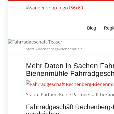
Skip
to
main
content
Blog
Regi
Start
»
Rechenberg-Bienenmühle
Fahrradgesc
Mehr Daten in Sachen Fah
Bienenmühle Fahrradgesch
Städte Partner: Keine Partnerstadt bekan
Fahrradgeschäft Rechenberg-