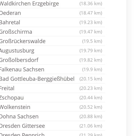
Waldkirchen Erzgebirge
(18.36 km)
Oederan
(18.47 km)
Bahretal
(19.23 km)
Großschirma
(19.47 km)
Großrückerswalde
(19.5 km)
Augustusburg
(19.79 km)
Großolbersdorf
(19.82 km)
Falkenau Sachsen
(19.9 km)
Bad Gottleuba-Berggießhübel
(20.15 km)
Freital
(20.23 km)
Zschopau
(20.44 km)
Wolkenstein
(20.52 km)
Dohna Sachsen
(20.88 km)
Dresden Gittersee
(21.06 km)
Dresden Pennrich
(21.29 km)