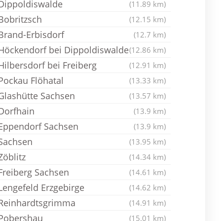
Dippoldiswalde
(11.89 km)
Bobritzsch
(12.15 km)
Brand-Erbisdorf
(12.7 km)
Höckendorf bei Dippoldiswalde
(12.86 km)
Hilbersdorf bei Freiberg
(12.91 km)
Pockau Flöhatal
(13.33 km)
Glashütte Sachsen
(13.57 km)
Dorfhain
(13.9 km)
Eppendorf Sachsen
(13.9 km)
Sachsen
(13.95 km)
Zöblitz
(14.34 km)
Freiberg Sachsen
(14.61 km)
Lengefeld Erzgebirge
(14.62 km)
Reinhardtsgrimma
(14.91 km)
Pobershau
(15.01 km)