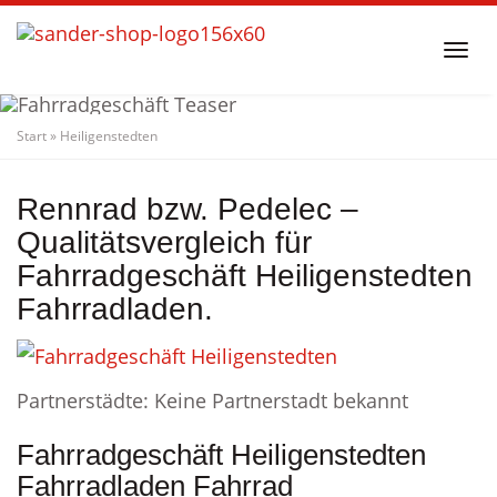
Skip
to
Togg
main
navi
content
Start
»
Heiligenstedten
Fahrradgeschäft
Heiligenstedten
Fahrradladen
Rennrad bzw. Pedelec –
Qualitätsvergleich für
Fahrradgeschäft Heiligenstedten
Fahrradladen.
Partnerstädte: Keine Partnerstadt bekannt
Fahrradgeschäft Heiligenstedten
Fahrradladen Fahrrad