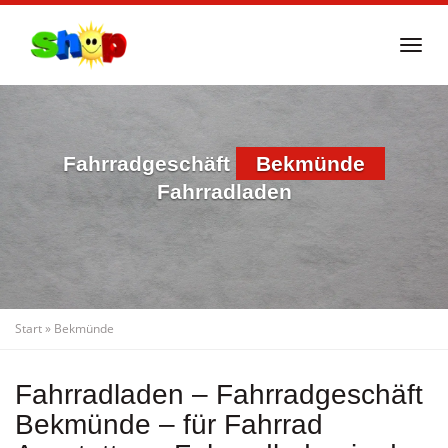
Skip
to
Togg
main
navi
content
Fahrradgeschäft
Bekmünde
Fahrradladen
Start
»
Bekmünde
Fahrradladen – Fahrradgeschäft
Bekmünde – für Fahrrad