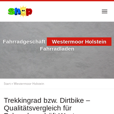
Skip
to
Togg
main
navi
content
Fahrradgeschäft
Westermoor Holstein
Fahrradladen
Start
»
Westermoor Holstein
Trekkingrad bzw. Dirtbike –
Qualitätsvergleich für