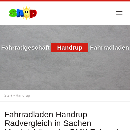
Skip
to
Togg
main
navi
content
Fahrradgeschäft
Handrup
Fahrradladen
Start
»
Handrup
Fahrradladen Handrup
Radvergleich in Sachen