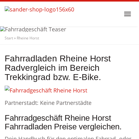
Skip
to
Togg
main
navi
content
Start
»
Rheine Horst
Fahrradgeschäft
Rheine Horst
Fahrradladen
Fahrradladen Rheine Horst
Radvergleich im Bereich
Trekkingrad bzw. E-Bike.
Partnerstadt: Keine Partnerstädte
Fahrradgeschäft Rheine Horst
Fahrradladen Preise vergleichen.
Dein Handbuch für den optimalen Fahrrad- oder