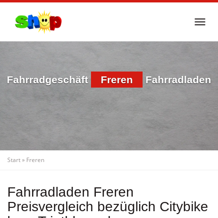
Skip
to
Togg
main
navi
content
Fahrradgeschäft
Freren
Fahrradladen
Start
»
Freren
Fahrradladen Freren
Preisvergleich bezüglich Citybike