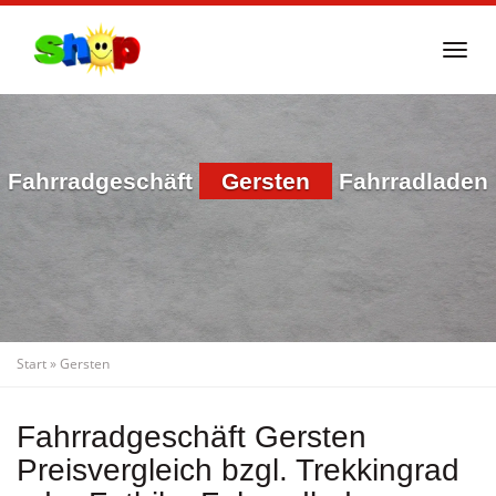
Skip
to
Togg
main
navi
content
Fahrradgeschäft
Gersten
Fahrradladen
Start
»
Gersten
Fahrradgeschäft Gersten
Preisvergleich bzgl. Trekkingrad