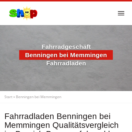
Skip
to
Togg
main
navi
content
Fahrradgeschäft
Benningen bei Memmingen
Fahrradladen
Start
»
Benningen bei Memmingen
Fahrradladen Benningen bei
Memmingen Qualitätsvergleich