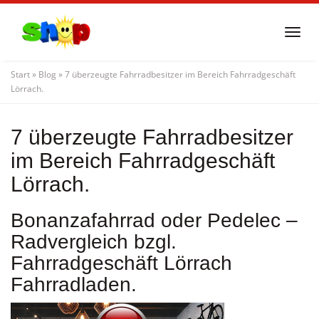
Skip
to
Togg
main
navi
content
Start
»
Blog
»
7 überzeugte Fahrradbesitzer im Bereich Fahrradgeschäft
Lörrach.
7 überzeugte Fahrradbesitzer
im Bereich Fahrradgeschäft
Lörrach.
Bonanzafahrrad oder Pedelec –
Radvergleich bzgl.
Fahrradgeschäft Lörrach
Fahrradladen.