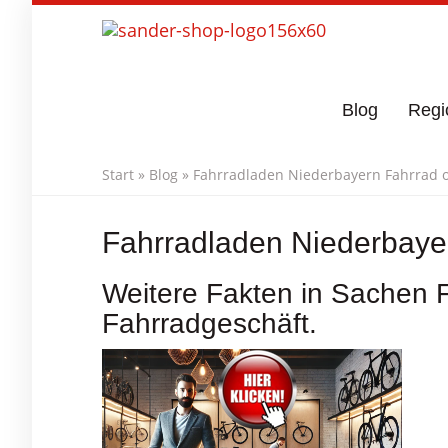
Skip
to
main
content
Blog
Regi
Start
»
Blog
»
Fahrradladen Niederbayern Fahrrad on
Fahrradladen Niederbayer
Weitere Fakten in Sachen 
Fahrradgeschäft.