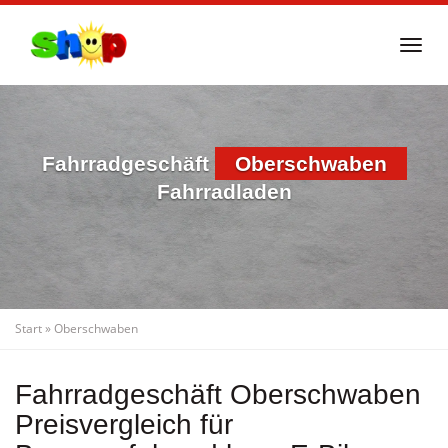
Skip
to
Togg
main
navi
content
Fahrradgeschäft
Oberschwaben
Fahrradladen
Start
»
Oberschwaben
Fahrradgeschäft Oberschwaben
Preisvergleich für