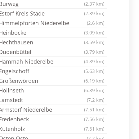
Burweg
(2.37 km)
Estorf Kreis Stade
(2.39 km)
Himmelpforten Niederelbe
(2.6 km)
Heinbockel
(3.09 km)
Hechthausen
(3.59 km)
Düdenbüttel
(3.79 km)
Hammah Niederelbe
(4.89 km)
Engelschoff
(5.63 km)
Großenwörden
(6.19 km)
Hollnseth
(6.89 km)
Lamstedt
(7.2 km)
Armstorf Niederelbe
(7.51 km)
Fredenbeck
(7.56 km)
Kutenholz
(7.61 km)
Osten Oste
(7.7 km)