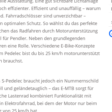
e Ausstattung. Eine gut sichtbare Lichtanlage
ch effizienter. Effizient und unauffällig – warum
nd. Fahrradschlösser sind unverzichtbar –
 optimalen Schutz. So wählst du das perfekte
machen das Radfahren durch Motorunterstützung
hl für Pendler. Neben den grundlegenden
ren eine Rolle. Verschiedene E-Bike-Konzepte
em Pedelec bist du bis 25 km/h motorunterstützt
n brauchst.
as S-Pedelec braucht jedoch ein Nummernschild
ll und geländetauglich – das E-MTB sorgt für
sche Lastenrad kombiniert Funktionalität mit
in Elektrofahrrad, bei dem der Motor nur beim
g von 25 km/h hat.