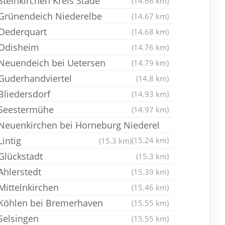
Steinkirchen Kreis Stade
(14.66 km)
Grünendeich Niederelbe
(14.67 km)
Oederquart
(14.68 km)
Odisheim
(14.76 km)
Neuendeich bei Uetersen
(14.79 km)
Guderhandviertel
(14.8 km)
Bliedersdorf
(14.93 km)
Seestermühe
(14.97 km)
Neuenkirchen bei Horneburg Niederel
Lintig
(15.24 km)
(15.3 km)
Glückstadt
(15.3 km)
Ahlerstedt
(15.39 km)
Mittelnkirchen
(15.46 km)
Köhlen bei Bremerhaven
(15.55 km)
Selsingen
(15.55 km)