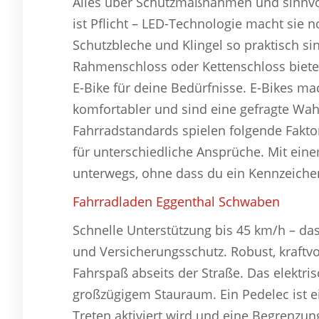
Alles über Schutzmaßnahmen und sinnvoll
ist Pflicht – LED-Technologie macht sie no
Schutzbleche und Klingel so praktisch si
Rahmenschloss oder Kettenschloss bieten
E-Bike für deine Bedürfnisse. E-Bikes 
komfortabler und sind eine gefragte Wa
Fahrradstandards spielen folgende Fakto
für unterschiedliche Ansprüche. Mit ein
unterwegs, ohne dass du ein Kennzeiche
Fahrradladen Eggenthal Schwaben
Schnelle Unterstützung bis 45 km/h – d
und Versicherungsschutz. Robust, kraftvo
Fahrspaß abseits der Straße. Das elektri
großzügigem Stauraum. Ein Pedelec ist e
Treten aktiviert wird und eine Begrenzun