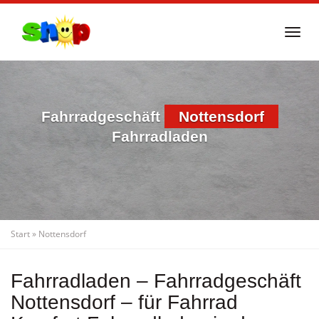
Skip
to
Togg
main
navi
content
Fahrradgeschäft
Nottensdorf
Fahrradladen
Start
»
Nottensdorf
Fahrradladen – Fahrradgeschäft
Nottensdorf – für Fahrrad