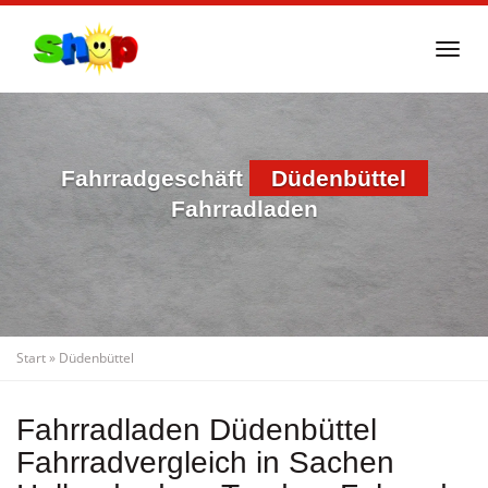
Skip
to
Togg
main
navi
content
Fahrradgeschäft
Düdenbüttel
Fahrradladen
Start
»
Düdenbüttel
Fahrradladen Düdenbüttel
Fahrradvergleich in Sachen