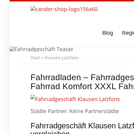
Skip
to
main
content
Blog
Regi
Start
»
Klausen Latzfons
Fahrradgeschä
Fahrradladen – Fahrradgesc
Fahrrad Komfort XXXL Fahr
Städte Partner: Keine Partnerstädte
Fahrradgeschäft Klausen Latz