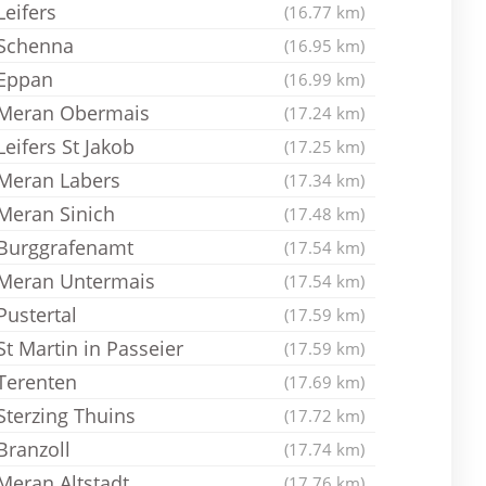
Leifers
(16.77 km)
Schenna
(16.95 km)
Eppan
(16.99 km)
Meran Obermais
(17.24 km)
Leifers St Jakob
(17.25 km)
Meran Labers
(17.34 km)
Meran Sinich
(17.48 km)
Burggrafenamt
(17.54 km)
Meran Untermais
(17.54 km)
Pustertal
(17.59 km)
St Martin in Passeier
(17.59 km)
Terenten
(17.69 km)
Sterzing Thuins
(17.72 km)
Branzoll
(17.74 km)
Meran Altstadt
(17.76 km)