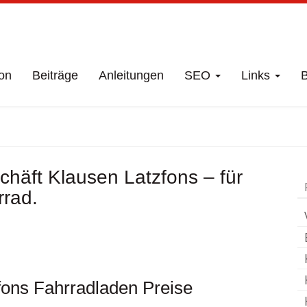
on
Beiträge
Anleitungen
SEO
Links
B
ft
Klausen Latzfon
häft Klausen Latzfons – für
rad.
fons Fahrradladen Preise